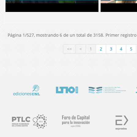
Página 1/527, mostrando 6 de un total de 3158. Primer registro 
<<
<
1
2
3
4
5