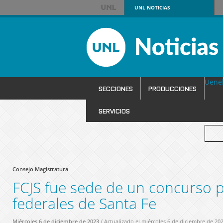
UNL
NOTICIAS
Uene
SECCIONES
PRODUCCIONES
SERVICIOS
Consejo Magistratura
FCJS fue sede de un concurso p
federales de Santa Fe
Miércoles 6 de diciembre de 2023
/ Actualizado el miércoles 6 de diciembre de 20