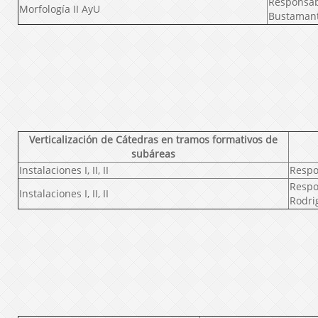
Responsab
Morfología II AyU
Bustaman
Verticalización de Cátedras en tramos formativos de
subáreas
Instalaciones I, II, II
Respo
Respo
Instalaciones I, II, II
Rodri