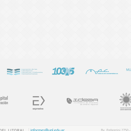
informes@unl.edu.ar
Bv. Pellegrini 2750 -