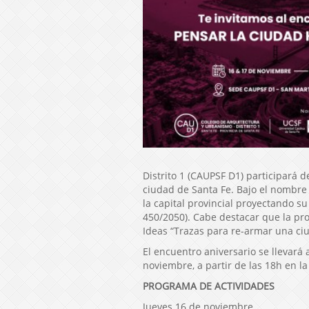
Distrito 1 (CAUPSF D1) participará 
ciudad de Santa Fe. Bajo el nombre
la capital provincial proyectando su
450/2050). Cabe destacar que la pr
Ideas “Trazas para re-armar una ci
El encuentro aniversario se llevará 
noviembre, a partir de las 18h en l
PROGRAMA DE ACTIVIDADES
Jueves 16 de noviembre