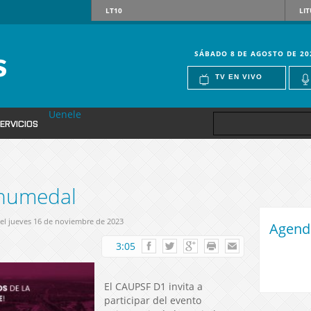
LT10
LIT
SÁBADO 8 DE AGOSTO DE 20
TV EN VIVO
Uenele
ERVICIOS
 humedal
 el jueves 16 de noviembre de 2023
Agend
3:05
El CAUPSF D1 invita a
participar del evento