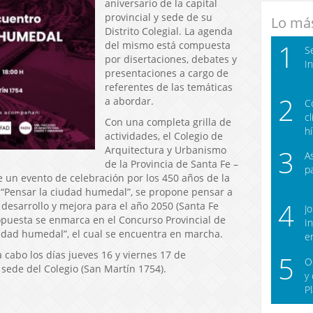
aniversario de la capital
provincial y sede de su
Lo más
Distrito Colegial. La agenda
1
del mismo está compuesta
S
por disertaciones, debates y
I
presentaciones a cargo de
referentes de las temáticas
2
a abordar.
C
c
Con una completa grilla de
h
actividades, el Colegio de
Arquitectura y Urbanismo
3
A
de la Provincia de Santa Fe –
p
de un evento de celebración por los 450 años de la
 “Pensar la ciudad humedal”, se propone pensar a
4
 desarrollo y mejora para el año 2050 (Santa Fe
J
opuesta se enmarca en el Concurso Provincial de
I
udad humedal”, el cual se encuentra en marcha.
e
a cabo los días jueves 16 y viernes 17 de
5
O
a sede del Colegio (San Martín 1754).
y
P