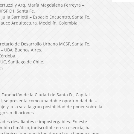
ertuzzi y Arq. María Magdalena Ferreyra –
PSF D1, Santa Fe.
 Julia Sarniotti – Espacio Encuentro, Santa Fe.
Cauce Arquitectura, Medellín, Colombia.
retario de Desarrollo Urbano MCSF, Santa Fe.
 – UBA, Buenos Aires.
 Córdoba.
 UC, Santiago de Chile.
es
a Fundación de la Ciudad de Santa Fe, Capital
gial, se presenta como una doble oportunidad de –
je y, a la vez, la gran posibilidad de poner sobre la
o sin dilaciones.
dades desafiantes e impostergables. En este
mbio climático, indiscutible en su esencia, ha
 de tópicos que persisten desde hace tiempo y que