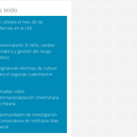
 leído
e celebra el mes de las
nfancias en la UNL
onversatorio: El Niño, cambio
limático y gestión del riesgo
ídrico
signaturas electivas de cultura
ara el segundo cuatrimestre
ornadas sobre
nternacionalización Universitaria
n Paraná
portunidades de investigación
 convocatoria de Institutos Max
lanck