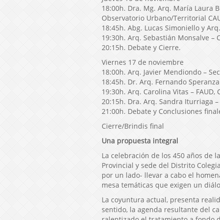
18:00h. Dra. Mg. Arq. María Laura B
Observatorio Urbano/Territorial CAU
18:45h. Abg. Lucas Simoniello y Arq.
19:30h. Arq. Sebastián Monsalve – 
20:15h. Debate y Cierre.
Viernes 17 de noviembre
18:00h. Arq. Javier Mendiondo – Sec
18:45h. Dr. Arq. Fernando Speranza
19:30h. Arq. Carolina Vitas – FAUD,
20:15h. Dra. Arq. Sandra Iturriaga –
21:00h. Debate y Conclusiones final
Cierre/Brindis final
Una propuesta integral
La celebración de los 450 años de l
Provincial y sede del Distrito Cole
por un lado- llevar a cabo el homena
mesa temáticas que exigen un diálog
La coyuntura actual, presenta reali
sentido, la agenda resultante del ca
ralentizado el tratamiento a fondo