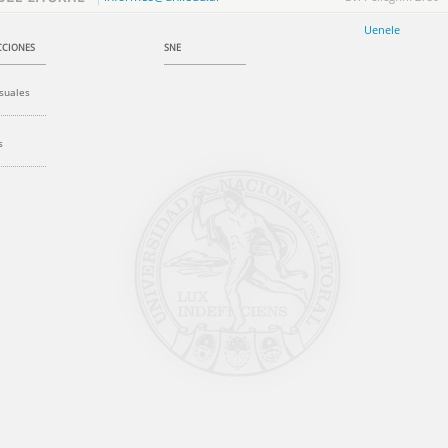
Uenele
CIONES
SNE
suales
s