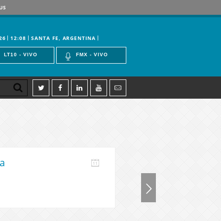
US
26
12:08
SANTA FE, ARGENTINA
LT10 - VIVO
FMX - VIVO
a