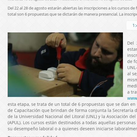
Del 22 al 28 de agosto estarán abiertas las inscripciones a los cursos de
total son 6 propuestas que se dictarán de manera presencial. La inscripc
1:
Del 
esta
insc
de f
UNL-
al s
mism
medi
a tr
www.
esta etapa, se trata de un total de 6 propuestas que se dan e
de Capacitación que brindan de forma conjunta la Secretaría d
de la Universidad Nacional del Litoral (UNL) y la Asociación d
(APUL). Los cursos están destinados a todas aquellas personas
su desempeño laboral o a quienes deseen iniciarse laboralme