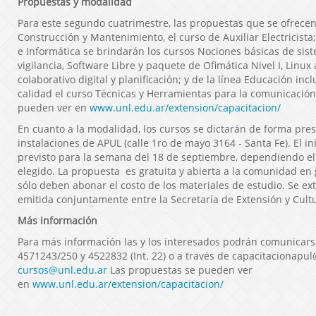
Propuestas y modalidad
Para este segundo cuatrimestre, las propuestas que se ofrecen 
Construcción y Mantenimiento, el curso de Auxiliar Electricista;
e Informática se brindarán los cursos Nociones básicas de si
vigilancia, Software Libre y paquete de Ofimática Nivel I, Linu
colaborativo digital y planificación; y de la línea Educación incl
calidad el curso Técnicas y Herramientas para la comunicación 
pueden ver en
www.unl.edu.ar/extension/capacitacion/
En cuanto a la modalidad, los cursos se dictarán de forma pres
instalaciones de APUL (calle 1ro de mayo 3164 - Santa Fe). El in
previsto para la semana del 18 de septiembre, dependiendo el 
elegido. La propuesta es gratuita y abierta a la comunidad en
sólo deben abonar el costo de los materiales de estudio. Se ext
emitida conjuntamente entre la Secretaría de Extensión y Cult
Más información
Para más información las y los interesados podrán comunicarse
4571243/250 y 4522832 (Int. 22) o a través de capacitacionapu
cursos@unl.edu.ar
Las propuestas se pueden ver
en
www.unl.edu.ar/extension/capacitacion/