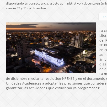
disponiendo en consecuencia, asueto administrativo y docente en ámbit
viernes 24 y 31 de diciembre.
0:
La U
Litor
del 
Nº 8
en c
admi
ámbi
días
de d
La m
de diciembre mediante resolución Nº 5461 y en el documento se
Unidades Académicas a adoptar las previsiones que considere
garantizar las actividades que estuvieran ya programadas”.