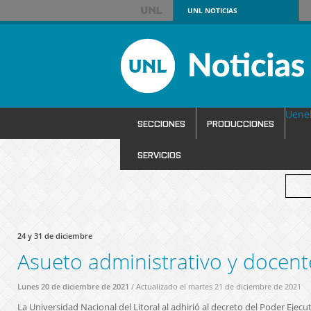
UNL
NOTICIAS
Uene
SECCIONES
PRODUCCIONES
SERVICIOS
24 y 31 de diciembre
Asueto administrativo y docen
Lunes 20 de diciembre de 2021
/ Actualizado el martes 21 de diciembre de 2021
La Universidad Nacional del Litoral al adhirió al decreto del Poder Ejec