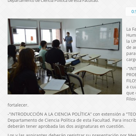
Departamento de Ciencia Política de esta Facultad.
0:
La F
Huma
la U
de a
para
carg
-“IN
PRO
FILO
a cu
que 
Filo
fortalecer.
-“INTRODUCCIÓN A LA CIENCIA POLÍTICA” con extensión a "TEOR
Departamento de Ciencia Política de esta Facultad. Para inscri
deberán tener aprobada las dos asignaturas en cuestión.
Los y las aspirantes deberán registrar su presentación por Me