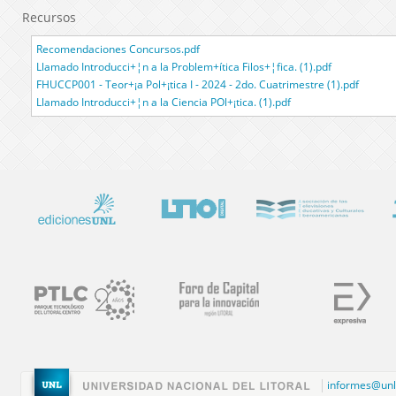
Recursos
Recomendaciones Concursos.pdf
Llamado Introducci+¦n a la Problem+ítica Filos+¦fica. (1).pdf
FHUCCP001 - Teor+¡a Pol+¡tica I - 2024 - 2do. Cuatrimestre (1).pdf
Llamado Introducci+¦n a la Ciencia POl+¡tica. (1).pdf
informes@unl