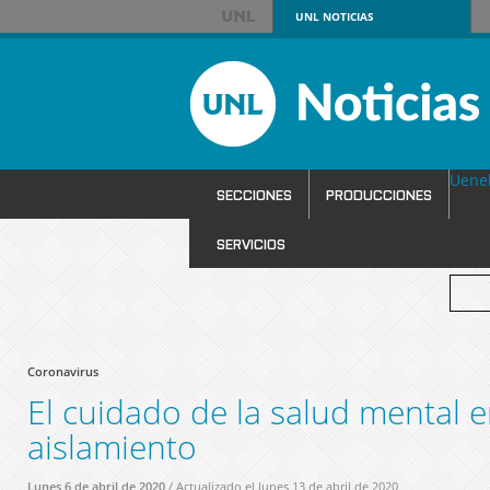
UNL
NOTICIAS
Uene
SECCIONES
PRODUCCIONES
SERVICIOS
Coronavirus
El cuidado de la salud mental 
aislamiento
Lunes 6 de abril de 2020
/ Actualizado el lunes 13 de abril de 2020