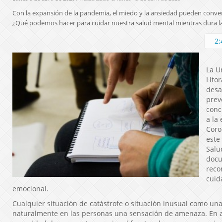
Con la expansión de la pandemia, el miedo y la ansiedad pueden conver
¿Qué podemos hacer para cuidar nuestra salud mental mientras dura 
2:
La U
Lito
desa
prev
conc
a la
Coro
este
Salu
docu
reco
cuid
emocional.
Cualquier situación de catástrofe o situación inusual como u
naturalmente en las personas una sensación de amenaza. En a