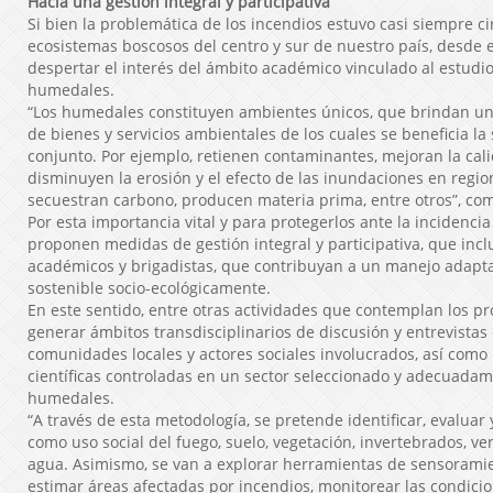
Hacia una gestión integral y participativa
Si bien la problemática de los incendios estuvo casi siempre ci
ecosistemas boscosos del centro y sur de nuestro país, desde
despertar el interés del ámbito académico vinculado al estudi
humedales.
“Los humedales constituyen ambientes únicos, que brindan u
de bienes y servicios ambientales de los cuales se beneficia la
conjunto. Por ejemplo, retienen contaminantes, mejoran la cal
disminuyen la erosión y el efecto de las inundaciones en regio
secuestran carbono, producen materia prima, entre otros”, co
Por esta importancia vital y para protegerlos ante la incidencia
proponen medidas de gestión integral y participativa, que incl
académicos y brigadistas, que contribuyan a un manejo adapta
sostenible socio-ecológicamente.
En este sentido, entre otras actividades que contemplan los pr
generar ámbitos transdisciplinarios de discusión y entrevistas
comunidades locales y actores sociales involucrados, así como
científicas controladas en un sector seleccionado y adecuadam
humedales.
“A través de esta metodología, se pretende identificar, evaluar 
como uso social del fuego, suelo, vegetación, invertebrados, ve
agua. Asimismo, se van a explorar herramientas de sensorami
estimar áreas afectadas por incendios, monitorear las condici