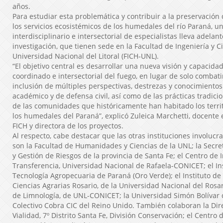
años.
Para estudiar esta problemática y contribuir a la preservación 
los servicios ecosistémicos de los humedales del río Paraná, u
interdisciplinario e intersectorial de especialistas lleva adelan
investigación, que tienen sede en la Facultad de Ingeniería y C
Universidad Nacional del Litoral (FICH-UNL).
“El objetivo central es desarrollar una nueva visión y capacida
coordinado e intersectorial del fuego, en lugar de solo combatir
inclusión de múltiples perspectivas, destrezas y conocimientos
académico y de defensa civil, así como de las prácticas tradici
de las comunidades que históricamente han habitado los terr
los humedales del Paraná”, explicó Zuleica Marchetti, docente 
FICH y directora de los proyectos.
Al respecto, cabe destacar que las otras instituciones involucr
son la Facultad de Humanidades y Ciencias de la UNL; la Secret
y Gestión de Riesgos de la provincia de Santa Fe; el Centro de 
Transferencia, Universidad Nacional de Rafaela-CONICET; el In
Tecnología Agropecuaria de Paraná (Oro Verde); el Instituto de
Ciencias Agrarias Rosario, de la Universidad Nacional del Rosari
de Limnología, de UNL-CONICET; la Universidad Simón Bolívar 
Colectivo Cobra CIC del Reino Unido. También colaboran la Dir
Vialidad, 7º Distrito Santa Fe, División Conservación; el Centro