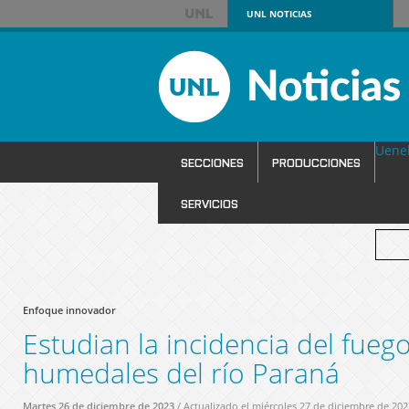
UNL
NOTICIAS
Uene
SECCIONES
PRODUCCIONES
SERVICIOS
Enfoque innovador
Estudian la incidencia del fuego
humedales del río Paraná
Martes 26 de diciembre de 2023
/ Actualizado el miércoles 27 de diciembre de 202