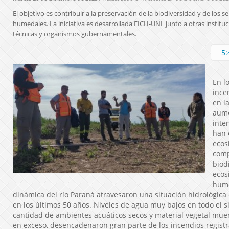
El objetivo es contribuir a la preservación de la biodiversidad y de los s
humedales. La iniciativa es desarrollada FICH-UNL junto a otras instituc
técnicas y organismos gubernamentales.
5:
En l
ince
en l
aume
inte
han 
ecos
comp
biod
ecos
hume
dinámica del río Paraná atravesaron una situación hidrológica 
en los últimos 50 años. Niveles de agua muy bajos en todo el 
cantidad de ambientes acuáticos secos y material vegetal muer
en exceso, desencadenaron gran parte de los incendios registr