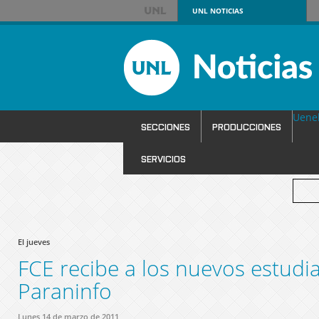
UNL
NOTICIAS
Uene
SECCIONES
PRODUCCIONES
SERVICIOS
El jueves
FCE recibe a los nuevos estudia
Paraninfo
Lunes 14 de marzo de 2011