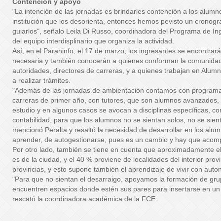
Contención y apoyo
"La intención de las jornadas es brindarles contención a los alumn
institución que los desorienta, entonces hemos pevisto un cronog
guiarlos", señaló Leila Di Russo, coordinadora del Programa de In
del equipo interdisplinario que organiza la actividad.
Así, en el Paraninfo, el 17 de marzo, los ingresantes se encontrar
necesaria y también conocerán a quienes conforman la comunidad
autoridades, directores de carreras, y a quienes trabajan en Alu
a realizar trámites.
"Además de las jornadas de ambientación contamos con programa
carreras de primer año, con tutores, que son alumnos avanzados
estudio y en algunos casos se avocan a disciplinas específicas, 
contabilidad, para que los alumnos no se sientan solos, no se sie
mencionó Peralta y resaltó la necesidad de desarrollar en los alu
aprender, de autogestionarse, pues es un cambio y hay que acom
Por otro lado, también se tiene en cuenta que aproximadamente el
es de la ciudad, y el 40 % proviene de localidades del interior provi
provincias, y esto supone también el aprendizaje de vivir con auton
"Para que no sientan el desarraigo, apoyamos la formación de gru
encuentren espacios donde estén sus pares para insertarse en un 
rescató la coordinadora académica de la FCE.