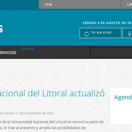
LT10
LIT
SÁBADO 8 DE AGOSTO DE 20
TV EN VIVO
Uenele
ERVICIOS
ional del Litoral actualizó
Agend
 el viernes 11 de noviembre de 2022
 de la Universidad Nacional del Litoral se renovó a partir de
, lo trae al presente y amplía las posibilidades de