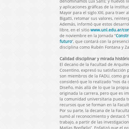
denominamos Lux Sans; y nuevos lin
y aplicaciones gráficas de la institu
Mayor para el siglo XXI, para traer 
Bigatti, retomar sus valores, reinter
Además, informó que estos desarrol
libre, en el sitio
www.unl.edu.ar/co
de noviembre en la Jornada “
Constru
futuro
”, que contará con la presenc
disciplina como Rubén Fontana y Za
Calidad disciplinar y mirada históri
El decano de la Facultad de Arquite
Cosentino, expresó su satisfacción 
son miembros de la FADU, como gra
consideró que lo realizado “nos da 
Diseño, más allá de lo que la prop
originada la carrera, pero que es i
la comunidad universitaria pueda to
recursos que se forman en la Facult
Por su parte, la decana de la Facul
sumó al reconocimiento y destacó “
trabajo, a partir de las investigacio
Matías Bonfiglio”. Enfatizó que el 