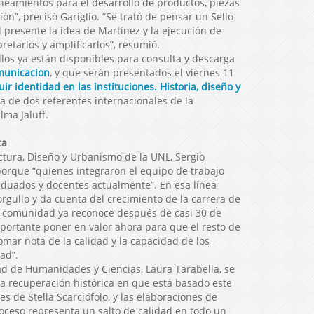
eamientos para el desarrollo de productos, piezas
ción”, precisó Gariglio. “Se trató de pensar un Sello
al presente la idea de Martínez y la ejecución de
pretarlos y amplificarlos”, resumió.
los ya están disponibles para consulta y descarga
municacion
, y que serán presentados el viernes 11
ir identidad en las instituciones. Historia, diseño y
ia de dos referentes internacionales de la
lma Jaluff.
ca
ctura, Diseño y Urbanismo de la UNL, Sergio
porque “quienes integraron el equipo de trabajo
duados y docentes actualmente”. En esa línea
orgullo y da cuenta del crecimiento de la carrera de
ia comunidad ya reconoce después de casi 30 de
mportante poner en valor ahora para que el resto de
mar nota de la calidad y la capacidad de los
ad”.
tad de Humanidades y Ciencias, Laura Tarabella, se
la recuperación histórica en que está basado este
nes de Stella Scarciófolo, y las elaboraciones de
proceso representa un salto de calidad en todo un