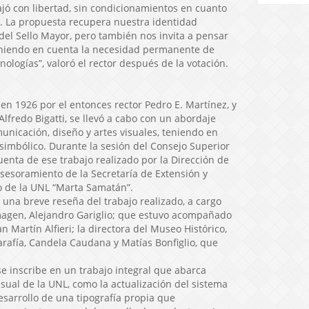
bajó con libertad, sin condicionamientos en cuanto
. La propuesta recupera nuestra identidad
 del Sello Mayor, pero también nos invita a pensar
eniendo en cuenta la necesidad permanente de
ologías”, valoró el rector después de la votación.
 en 1926 por el entonces rector Pedro E. Martínez, y
Alfredo Bigatti, se llevó a cabo con un abordaje
omunicación, diseño y artes visuales, teniendo en
simbólico. Durante la sesión del Consejo Superior
enta de ese trabajo realizado por la Dirección de
asesoramiento de la Secretaría de Extensión y
co de la UNL “Marta Samatán”.
una breve reseña del trabajo realizado, a cargo
magen, Alejandro Gariglio; que estuvo acompañado
n Martín Alfieri; la directora del Museo Histórico,
carafía, Candela Caudana y Matías Bonfiglio, que
se inscribe en un trabajo integral que abarca
isual de la UNL, como la actualización del sistema
desarrollo de una tipografía propia que