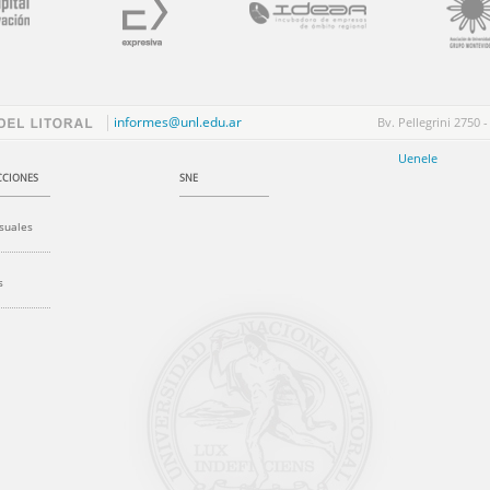
informes@unl.edu.ar
Bv. Pellegrini 2750 -
Uenele
CIONES
SNE
suales
s