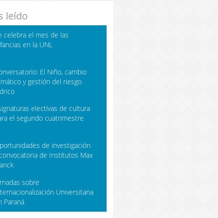
 leído
e celebra el mes de las
nfancias en la UNL
onversatorio: El Niño, cambio
limático y gestión del riesgo
ídrico
signaturas electivas de cultura
ara el segundo cuatrimestre
portunidades de investigación
 convocatoria de Institutos Max
lanck
ornadas sobre
nternacionalización Universitaria
n Paraná