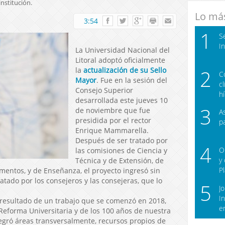
nstitución.
Lo más
3:54
1
S
I
La Universidad Nacional del
Litoral adoptó oficialmente
la
actualización de su Sello
2
C
Mayor
. Fue en la sesión del
c
Consejo Superior
h
desarrollada este jueves 10
3
de noviembre que fue
A
presidida por el rector
p
Enrique Mammarella.
Después de ser tratado por
4
O
las comisiones de Ciencia y
y
Técnica y de Extensión, de
P
mentos, y de Enseñanza, el proyecto ingresó sin
ratado por los consejeros y las consejeras, que lo
5
J
I
resultado de un trabajo que se comenzó en 2018,
e
 Reforma Universitaria y de los 100 años de nuestra
egró áreas transversalmente, recursos propios de