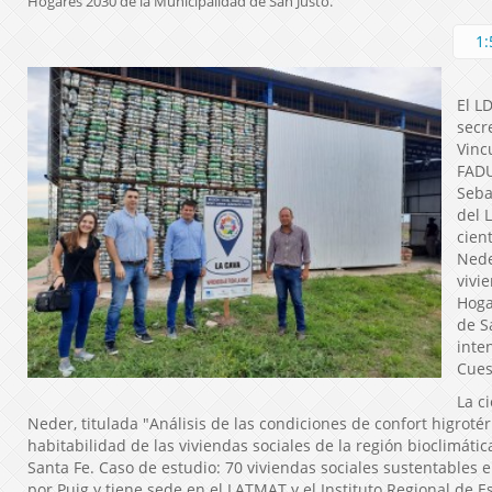
Hogares 2030 de la Municipalidad de San Justo.
1:
El L
secr
Vinc
FADU
Seba
del 
cien
Nede
vivi
Hoga
de S
inte
Cues
La c
Neder, titulada "Análisis de las condiciones de confort higrotér
habitabilidad de las viviendas sociales de la región bioclimática
Santa Fe. Caso de estudio: 70 viviendas sociales sustentables e
por Puig y tiene sede en el LATMAT y el Instituto Regional de E