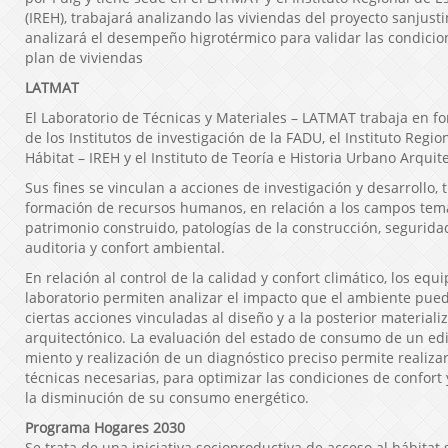
(IREH), trabajará analizando las viviendas del proyecto sanjust
analizará el desempeño higrotérmico para validar las condicio
plan de viviendas
LATMAT
El Laboratorio de Técnicas y Materiales – LATMAT trabaja en f
de los Institutos de investigación de la FADU, el Instituto Regio
Hábitat – IREH y el Instituto de Teoría e Historia Urbano Arqui
Sus fines se vinculan a acciones de investigación y desarrollo, 
formación de recursos humanos, en relación a los campos temá
patrimonio construido, patologías de la construcción, seguridad
auditoria y confort ambiental.
En relación al control de la calidad y confort climático, los equ
laboratorio permiten analizar el impacto que el ambiente pue
ciertas acciones vinculadas al diseño y a la posterior materiali
arquitectónico. La evaluación del estado de consumo de un edi
miento y realización de un diagnóstico preciso permite realiza
técnicas necesarias, para optimizar las condiciones de confor
la disminución de su consumo energético.
Programa Hogares 2030
Se trata de una iniciativa socioproductiva de acceso al hábitat