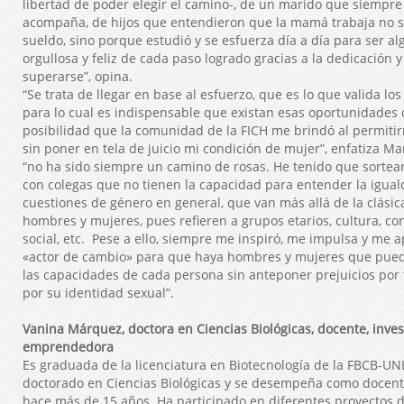
libertad de poder elegir el camino-, de un marido que siemp
acompaña, de hijos que entendieron que la mamá trabaja no so
sueldo, sino porque estudió y se esfuerza día a día para ser alg
orgullosa y feliz de cada paso logrado gracias a la dedicación 
superarse”, opina.
“Se trata de llegar en base al esfuerzo, que es lo que valida lo
para lo cual es indispensable que existan esas oportunidade
posibilidad que la comunidad de la FICH me brindó al permitir
sin poner en tela de juicio mi condición de mujer”, enfatiza Ma
“no ha sido siempre un camino de rosas. He tenido que sortear
con colegas que no tienen la capacidad para entender la iguald
cuestiones de género en general, que van más allá de la clásic
hombres y mujeres, pues refieren a grupos etarios, cultura, con
social, etc. Pese a ello, siempre me inspiró, me impulsa y me 
«actor de cambio» para que haya hombres y mujeres que pued
las capacidades de cada persona sin anteponer prejuicios por 
por su identidad sexual”.
Vanina Márquez, doctora en Ciencias Biológicas, docente, inves
emprendedora
Es graduada de la licenciatura en Biotecnología de la FBCB-UNL
doctorado en Ciencias Biológicas y se desempeña como docent
hace más de 15 años. Ha participado en diferentes proyectos d