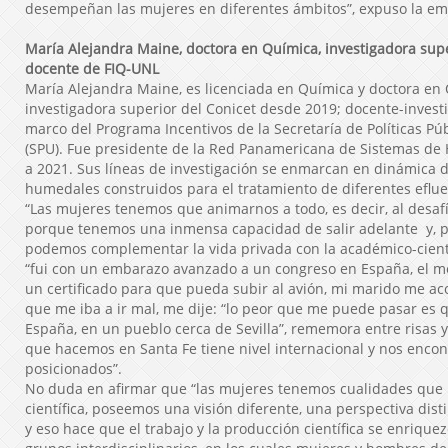
desempeñan las mujeres en diferentes ámbitos”, expuso la e
María Alejandra Maine, doctora en Química, investigadora supe
docente de FIQ-UNL
María Alejandra Maine, es licenciada en Química y doctora en 
investigadora superior del Conicet desde 2019; docente-investi
marco del Programa Incentivos de la Secretaría de Políticas Pú
(SPU). Fue presidente de la Red Panamericana de Sistemas d
a 2021. Sus líneas de investigación se enmarcan en dinámica
humedales construidos para el tratamiento de diferentes eflue
“Las mujeres tenemos que animarnos a todo, es decir, al desaf
porque tenemos una inmensa capacidad de salir adelante y, p
podemos complementar la vida privada con la académico-cientí
“fui con un embarazo avanzado a un congreso en España, el m
un certificado para que pueda subir al avión, mi marido me 
que me iba a ir mal, me dije: “lo peor que me puede pasar es 
España, en un pueblo cerca de Sevilla”, rememora entre risas y
que hacemos en Santa Fe tiene nivel internacional y nos enc
posicionados”.
No duda en afirmar que “las mujeres tenemos cualidades que 
científica, poseemos una visión diferente, una perspectiva dist
y eso hace que el trabajo y la producción científica se enriquez