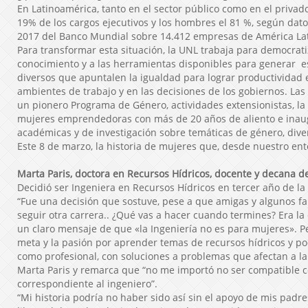
En Latinoamérica, tanto en el sector público como en el privad
19% de los cargos ejecutivos y los hombres el 81 %, según dato
2017 del Banco Mundial sobre 14.412 empresas de América Lat
Para transformar esta situación, la UNL trabaja para democrati
conocimiento y a las herramientas disponibles para generar es
diversos que apuntalen la igualdad para lograr productividad 
ambientes de trabajo y en las decisiones de los gobiernos. La
un pionero Programa de Género, actividades extensionistas, la
mujeres emprendedoras con más de 20 años de aliento e inau
académicas y de investigación sobre temáticas de género, diver
Este 8 de marzo, la historia de mujeres que, desde nuestro ent
Marta Paris, doctora en Recursos Hídricos, docente y decana 
Decidió ser Ingeniera en Recursos Hídricos en tercer año de la
“Fue una decisión que sostuve, pese a que amigas y algunos f
seguir otra carrera.. ¿Qué vas a hacer cuando termines? Era la
un claro mensaje de que «la Ingeniería no es para mujeres». P
meta y la pasión por aprender temas de recursos hídricos y po
como profesional, con soluciones a problemas que afectan a la
Marta Paris y remarca que “no me importó no ser compatible c
correspondiente al ingeniero”.
“Mi historia podría no haber sido así sin el apoyo de mis padr