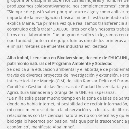
grupos interdisciplinarios, en los cuales mujeres y hombres de
produzcamos colaborativamente, nos complementemos”, conti
“Siempre me gustó saber por qué ocurre algo y como aplicarlo
importante la investigación básica, mi perfil está orientado a la
explica Maine. “La primera vez que realizamos transferencia a
construido debía tratar 300.000 litros por día y nosotros traba
litros en el laboratorio. Fue un gran desafío y lo logramos con 
oportunidad, junto a mi equipo, fuimos uno de los primeros a 
eliminar metales de efluentes industriales”, destaca.
Alba Imhof, licenciada en Biodiversidad, docente de FHUC-UNL
patrimonio natural del Programa Ambiente y Sociedad
Se dedica a la educación ambiental y el abordaje de problemá
través de diversos proyectos de investigación y extensión. Part
Intersectorial de Manejo (CIM) del sitio Ramsar Delta del Paran
Comité de Gestión de las Reservas de Ciudad Universitaria y de
Agricultura Ganadería y Granja de la UNL en Esperanza.
“De niña solía pasar mucho tiempo en la zona de islas de Sant
donde no había internet, ni posibilidad de recibir información,
mi conocimiento se debe a la observación y la lectura de libros
relacionadas con las ciencias naturales no son sencillas y qui
biología lo hacemos por pasión, más que por la trascendencia p
económico”, manifiesta Alba Imhof.