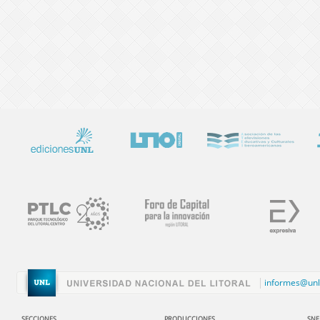
informes@unl
SECCIONES
PRODUCCIONES
SNE