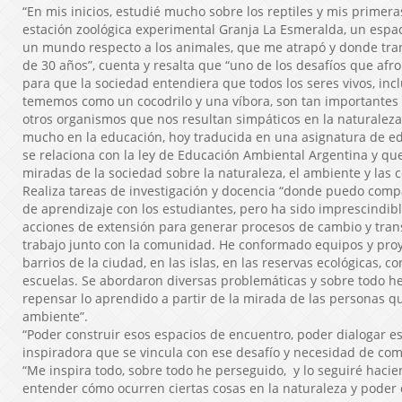
“En mis inicios, estudié mucho sobre los reptiles y mis primera
estación zoológica experimental Granja La Esmeralda, un espa
un mundo respecto a los animales, que me atrapó y donde tra
de 30 años”, cuenta y resalta que “uno de los desafíos que afr
para que la sociedad entendiera que todos los seres vivos, inc
tememos como un cocodrilo y una víbora, son tan importantes
otros organismos que nos resultan simpáticos en la naturaleza
mucho en la educación, hoy traducida en una asignatura de e
se relaciona con la ley de Educación Ambiental Argentina y qu
miradas de la sociedad sobre la naturaleza, el ambiente y las
Realiza tareas de investigación y docencia “donde puedo comp
de aprendizaje con los estudiantes, pero ha sido imprescindib
acciones de extensión para generar procesos de cambio y tran
trabajo junto con la comunidad. He conformado equipos y proy
barrios de la ciudad, en las islas, en las reservas ecológicas, co
escuelas. Se abordaron diversas problemáticas y sobre todo 
repensar lo aprendido a partir de la mirada de las personas qu
ambiente”.
“Poder construir esos espacios de encuentro, poder dialogar e
inspiradora que se vincula con ese desafío y necesidad de comp
“Me inspira todo, sobre todo he perseguido, y lo seguiré hacie
entender cómo ocurren ciertas cosas en la naturaleza y poder 