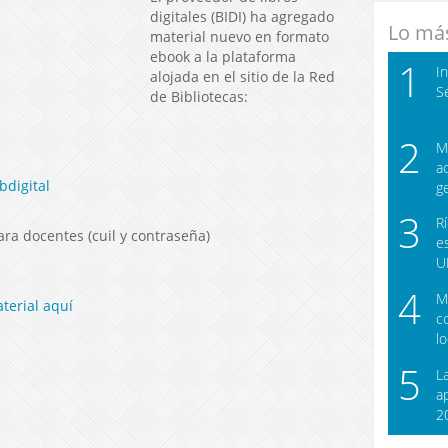
digitales (BIDI) ha agregado
Lo más
material nuevo en formato
ebook a la plataforma
1
I
alojada en el sitio de la Red
S
de Bibliotecas:
2
M
a
bdigital
g
3
R
ra docentes (cuil y contraseña)
e
U
4
M
aterial aquí
c
l
5
L
a
2