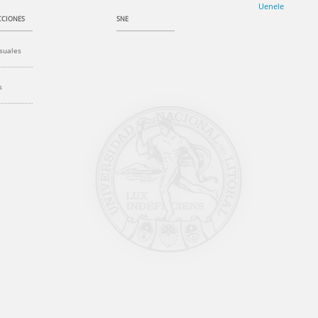
Uenele
CIONES
SNE
suales
s