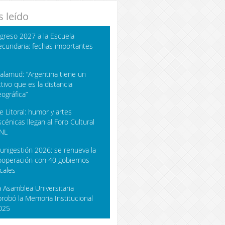
 leído
ngreso 2027 a la Escuela
ecundaria: fechas importantes
alamud: “Argentina tiene un
ctivo que es la distancia
eográfica”
íe Litoral: humor y artes
scénicas llegan al Foro Cultural
NL
unigestión 2026: se renueva la
ooperación con 40 gobiernos
ocales
a Asamblea Universitaria
probó la Memoria Institucional
025