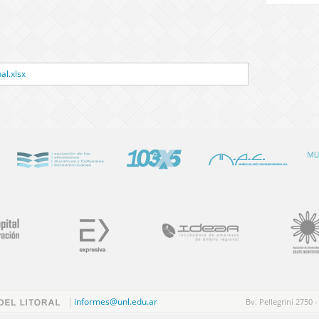
al.xlsx
informes@unl.edu.ar
Bv. Pellegrini 2750 -