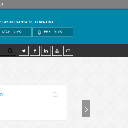
US
6
02:08
SANTA FE, ARGENTINA
LT10 - VIVO
FMX - VIVO
a