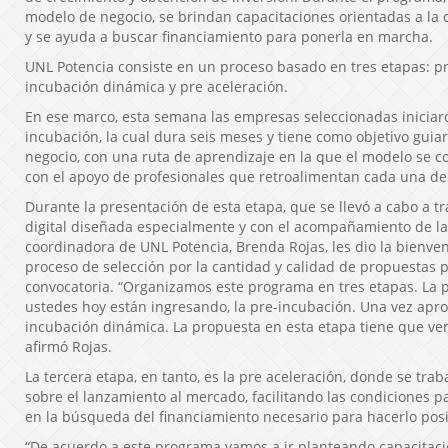
modelo de negocio, se brindan capacitaciones orientadas a la 
y se ayuda a buscar financiamiento para ponerla en marcha.
UNL Potencia consiste en un proceso basado en tres etapas: pr
incubación dinámica y pre aceleración.
En ese marco, esta semana las empresas seleccionadas iniciar
incubación, la cual dura seis meses y tiene como objetivo guiar
negocio, con una ruta de aprendizaje en la que el modelo se c
con el apoyo de profesionales que retroalimentan cada una de 
Durante la presentación de esta etapa, que se llevó a cabo a t
digital diseñada especialmente y con el acompañamiento de la A
coordinadora de UNL Potencia, Brenda Rojas, les dio la bienven
proceso de selección por la cantidad y calidad de propuestas 
convocatoria. “Organizamos este programa en tres etapas. La 
ustedes hoy están ingresando, la pre-incubación. Una vez apr
incubación dinámica. La propuesta en esta etapa tiene que ver 
afirmó Rojas.
La tercera etapa, en tanto, es la pre aceleración, donde se tra
sobre el lanzamiento al mercado, facilitando las condiciones p
en la búsqueda del financiamiento necesario para hacerlo posi
“De acuerdo a este programa vamos a ir planteando capacitacio