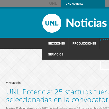
UNL
NOTICIAS
Uene
SECCIONES
PRODUCCIONES
SERVICIOS
Vinculación
UNL Potencia: 25 startups fue
seleccionadas en la convocator
Martes 22 de noviembre de 2022
/ Actualizado el jueves 24 de noviembre de 2022