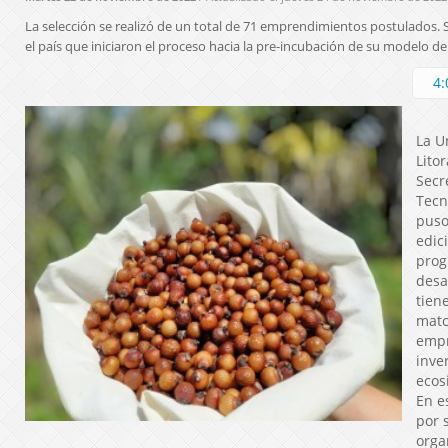
La selección se realizó de un total de 71 emprendimientos postulados.
el país que iniciaron el proceso hacia la pre-incubación de su modelo de
4:
La U
Litor
Secr
Tecn
puso
edic
prog
desa
tien
matc
empr
inve
ecos
En e
por 
orga