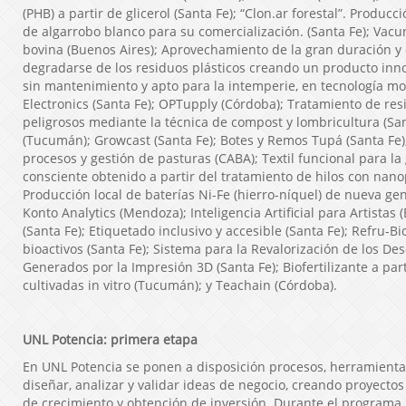
(PHB) a partir de glicerol (Santa Fe); “Clon.ar forestal”. Producc
de algarrobo blanco para su comercialización. (Santa Fe); Vacun
bovina (Buenos Aires); Aprovechamiento de la gran duración y 
degradarse de los residuos plásticos creando un producto innov
sin mantenimiento y apto para la intemperie, en tecnología mo
Electronics (Santa Fe); OPTupply (Córdoba); Tratamiento de re
peligrosos mediante la técnica de compost y lombricultura (Sa
(Tucumán); Growcast (Santa Fe); Botes y Remos Tupá (Santa Fe
procesos y gestión de pasturas (CABA); Textil funcional para l
consciente obtenido a partir del tratamiento de hilos con nanop
Producción local de baterías Ni-Fe (hierro-níquel) de nueva ge
Konto Analytics (Mendoza); Inteligencia Artificial para Artistas 
(Santa Fe); Etiquetado inclusivo y accesible (Santa Fe); Refru-Bi
bioactivos (Santa Fe); Sistema para la Revalorización de los Des
Generados por la Impresión 3D (Santa Fe); Biofertilizante a par
cultivadas in vitro (Tucumán); y Teachain (Córdoba).
UNL Potencia: primera etapa
En UNL Potencia se ponen a disposición procesos, herramienta
diseñar, analizar y validar ideas de negocio, creando proyectos
de crecimiento y obtención de inversión. Durante el programa, 