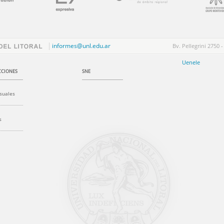
informes@unl.edu.ar
Bv. Pellegrini 2750 -
Uenele
CIONES
SNE
suales
s