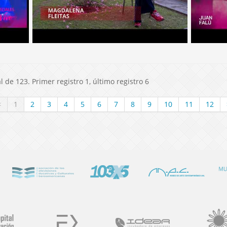
 de 123. Primer registro 1, último registro 6
<
1
2
3
4
5
6
7
8
9
10
11
12