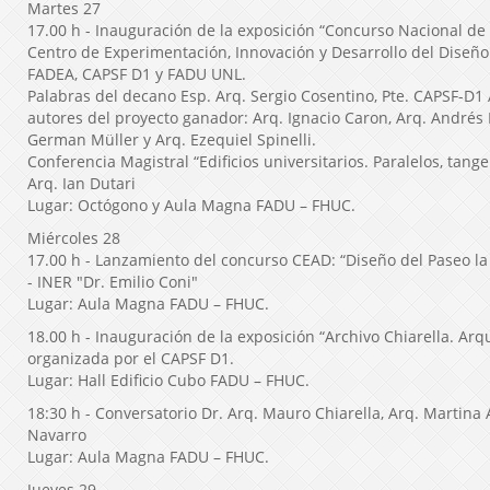
Martes 27
17.00 h - Inauguración de la exposición “Concurso Nacional de
Centro de Experimentación, Innovación y Desarrollo del Diseño 
FADEA, CAPSF D1 y FADU UNL.
Palabras del decano Esp. Arq. Sergio Cosentino, Pte. CAPSF-D1 A
autores del proyecto ganador: Arq. Ignacio Caron, Arq. Andrés 
German Müller y Arq. Ezequiel Spinelli.
Conferencia Magistral “Edificios universitarios. Paralelos, tange
Arq. Ian Dutari
Lugar: Octógono y Aula Magna FADU – FHUC.
Miércoles 28
17.00 h - Lanzamiento del concurso CEAD: “Diseño del Paseo l
- INER "Dr. Emilio Coni"
Lugar: Aula Magna FADU – FHUC.
18.00 h - Inauguración de la exposición “Archivo Chiarella. Arq
organizada por el CAPSF D1.
Lugar: Hall Edificio Cubo FADU – FHUC.
18:30 h - Conversatorio Dr. Arq. Mauro Chiarella, Arq. Martina
Navarro
Lugar: Aula Magna FADU – FHUC.
Jueves 29