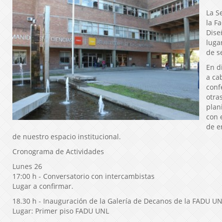
La S
la F
Dise
lugar
de s
En d
a ca
conf
otra
plan
con 
de e
de nuestro espacio institucional.
Cronograma de Actividades
Lunes 26
17:00 h - Conversatorio con intercambistas
Lugar a confirmar.
18.30 h - Inauguración de la Galería de Decanos de la FADU UN
Lugar: Primer piso FADU UNL