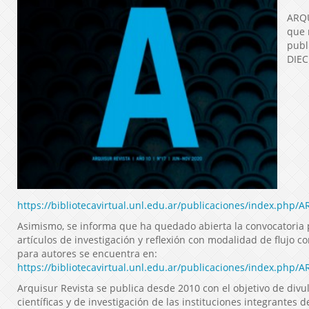
ARQU
que 
publ
DIEC
https://bibliotecavirtual.unl.edu.ar/publicaciones/index.php/
Asimismo, se informa que ha quedado abierta la convocatoria 
artículos de investigación y reflexión con modalidad de flujo c
para autores se encuentra en:
https://bibliotecavirtual.unl.edu.ar/publicaciones/index.php/
Arquisur Revista se publica desde 2010 con el objetivo de divul
científicas y de investigación de las instituciones integrantes 