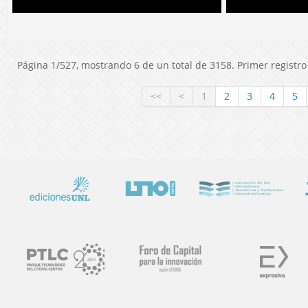
Página 1/527, mostrando 6 de un total de 3158. Primer registro 
<<
<
1
2
3
4
5