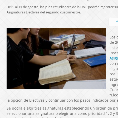
Del 9 al 11 de agosto, las y los estudiantes de la UNL podrán registrar su
Asignaturas Electivas del segundo cuatrimestre.
1:
Los 
de 2
sist
insc
Asig
corr
segu
reali
estu
ingr
Guar
“Elec
la opción de Electivas y continuar con los pasos indicados por 
Se podrá elegir tres asignaturas estableciendo un orden de pri
seleccionar una asignatura o elegir una como prioridad 1, 2 y 3