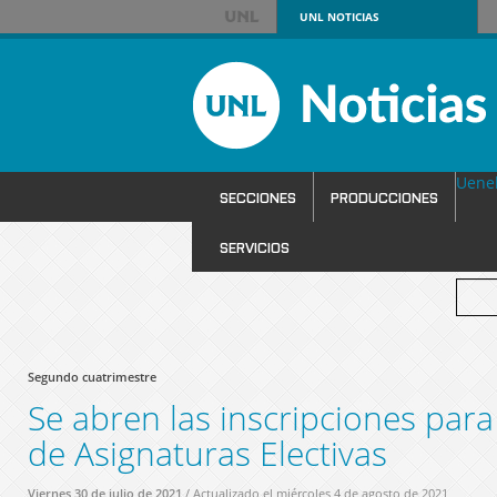
UNL
NOTICIAS
Uene
SECCIONES
PRODUCCIONES
SERVICIOS
Segundo cuatrimestre
Se abren las inscripciones para
de Asignaturas Electivas
Viernes 30 de julio de 2021
/ Actualizado el miércoles 4 de agosto de 2021