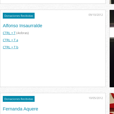
09/10/2012
Donaciones Recibidas
Alfonso Insaurralde
CTRL + T
(4obras)
CTRL + T a
CTRL + T b
10/05/2012
Donaciones Recibidas
Fernanda Aquere