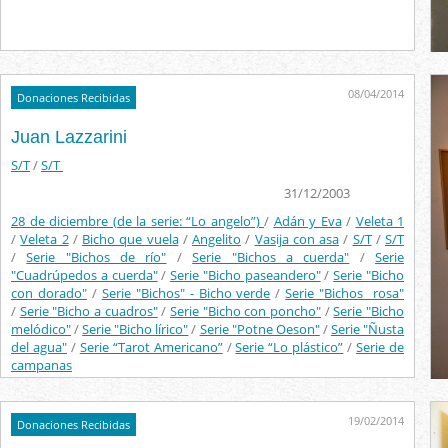
08/04/2014
Donaciones Recibidas
Juan Lazzarini
S/T
/
S/T
31/12/2003
28 de diciembre (de la serie: “Lo angelo”)
/
Adán y Eva
/
Veleta 1
/
Veleta 2
/
Bicho que vuela
/
Angelito
/
Vasija con asa
/
S/T
/
S/T
/
Serie "Bichos de río"
/
Serie "Bichos a cuerda"
/
Serie
"Cuadrúpedos a cuerda"
/
Serie "Bicho paseandero"
/
Serie "Bicho
con dorado"
/
Serie "Bichos" - Bicho verde
/
Serie "Bichos rosa"
/
Serie "Bicho a cuadros"
/
Serie "Bicho con poncho"
/
Serie "Bicho
melódico"
/
Serie "Bicho lírico"
/
Serie "Potne Oeson"
/
Serie "Ñusta
del agua"
/
Serie “Tarot Americano”
/
Serie “Lo plástico”
/
Serie de
campanas
19/02/2014
Donaciones Recibidas