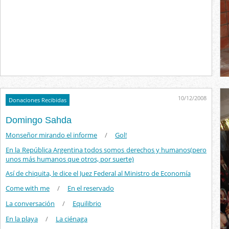
10/12/2008
Donaciones Recibidas
Domingo Sahda
Monseñor mirando el informe
/
Gol!
En la República Argentina todos somos derechos y humanos(pero
unos más humanos que otros, por suerte)
Así de chiquita, le dice el Juez Federal al Ministro de Economía
Come with me
/
En el reservado
La conversación
/
Equilibrio
En la playa
/
La ciénaga