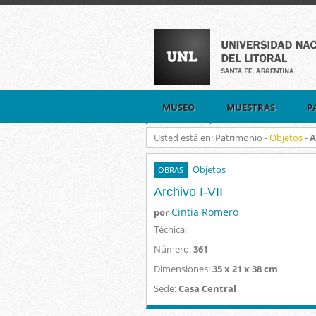
MUSEO
MUESTRAS
P
Usted está en: Patrimonio -
Objetos
-
A
Objetos
OBRAS
Archivo I-VII
Cintia Romero
por
Técnica:
Número:
361
Dimensiones:
35 x 21 x 38 cm
Sede:
Casa Central