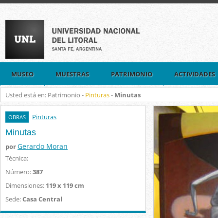
MUSEO
MUESTRAS
PATRIMONIO
ACTIVIDADES
Usted está en: Patrimonio -
Pinturas
-
Minutas
Pinturas
OBRAS
Minutas
Gerardo Moran
por
Técnica:
Número:
387
Dimensiones:
119 x 119 cm
Sede:
Casa Central