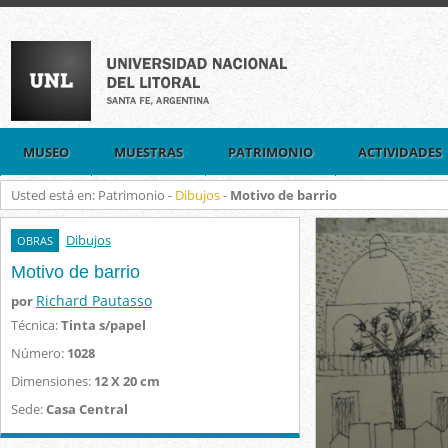
MUSEO
MUESTRAS
PATRIMONIO
ACTIVIDADES
Usted está en: Patrimonio -
Dibujos
-
Motivo de barrio
Dibujos
OBRAS
Motivo de barrio
Richard Pautasso
por
Técnica:
Tinta s/papel
Número:
1028
Dimensiones:
12 X 20 cm
Sede:
Casa Central