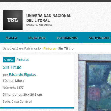
MUSEO
MUESTRAS
PATRIMONIO
ACTIVIDADES
Usted está en: Patrimonio -
Pinturas
-
Sin Título
Pinturas
OBRAS
Sin Título
Eduardo Élgotas
por
Técnica:
Mixta
Número:
1477
Dimensiones:
20 x 26,5 cm
Sede:
Casa Central