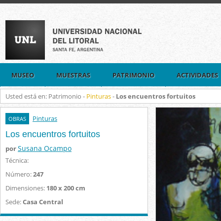
MUSEO
MUESTRAS
PATRIMONIO
ACTIVIDADES
Usted está en: Patrimonio -
Pinturas
-
Los encuentros fortuitos
Pinturas
OBRAS
Los encuentros fortuitos
Susana Ocampo
por
Técnica:
Número:
247
Dimensiones:
180 x 200 cm
Sede:
Casa Central