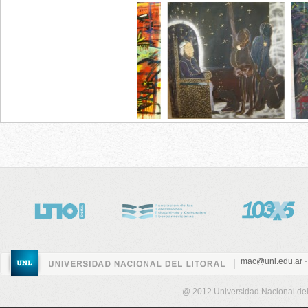
mac@unl.edu.ar
-
@ 2012 Universidad Nacional del 