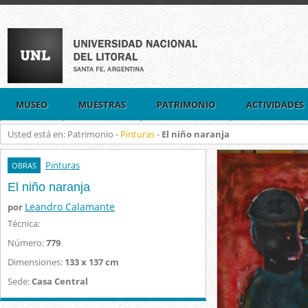
MUSEO
MUESTRAS
PATRIMONIO
ACTIVIDADES
Usted está en: Patrimonio -
Pinturas
-
El niño naranja
Pinturas
OBRAS
El niño naranja
Leandro Calamante
por
Técnica:
Número:
779
Dimensiones:
133 x 137 cm
Sede:
Casa Central