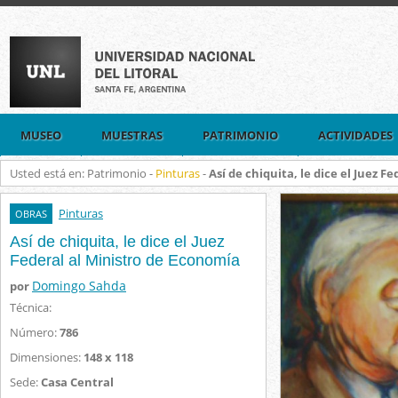
MUSEO
MUESTRAS
PATRIMONIO
ACTIVIDADES
Usted está en: Patrimonio -
Pinturas
-
Así de chiquita, le dice el Juez 
Pinturas
OBRAS
Así de chiquita, le dice el Juez
Federal al Ministro de Economía
Domingo Sahda
por
Técnica:
Número:
786
Dimensiones:
148 x 118
Sede:
Casa Central