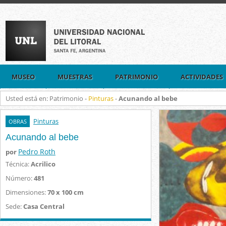
MUSEO
MUESTRAS
PATRIMONIO
ACTIVIDADES
Usted está en: Patrimonio -
Pinturas
-
Acunando al bebe
Pinturas
OBRAS
Acunando al bebe
Pedro Roth
por
Técnica:
Acrilico
Número:
481
Dimensiones:
70 x 100 cm
Sede:
Casa Central