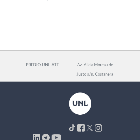
PREDIO UNL-ATE
Av. Alicia Moreau de
Justo s/n, Costanera
Este - (3000) Santa Fe
Tel: +54 (0342)
4571149 -
informes@prediounl-
ate.org.ar